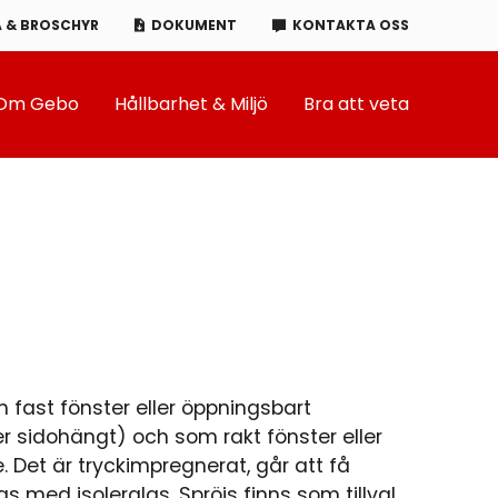
A & BROSCHYR
DOKUMENT
KONTAKTA OSS
Om Gebo
Hållbarhet & Miljö
Bra att veta
m fast fönster eller öppningsbart
r sidohängt) och som rakt fönster eller
 Det är tryckimpregnerat, går att få
s med isolerglas. Spröjs finns som tillval.