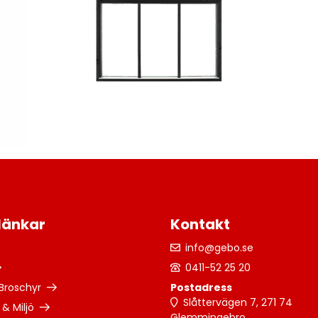
länkar
Kontakt
info@gebo.se
0411-52 25 20
 Broschyr
Postadress
Slåttervägen 7, 271 74
 & Miljö
Glemmingebro