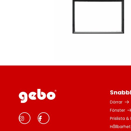
Snabb
Dörrar
Fönster
Prislista &
Hållbarhet