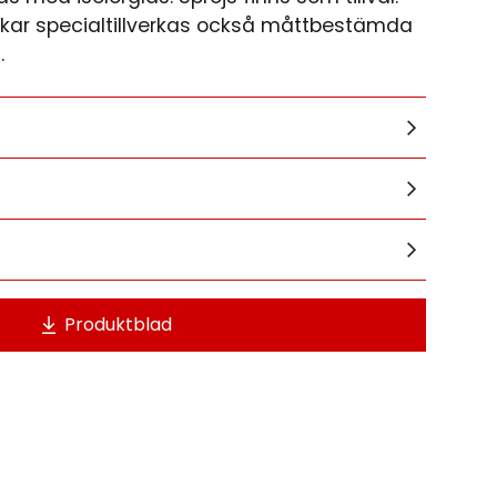
ekar specialtillverkas också måttbestämda
.
Produktblad