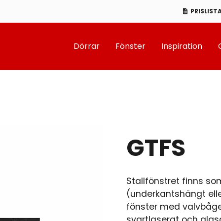
PRISLIST
Dörrar
Fönster
Inspiration
GTFS
Stallfönstret finns so
(underkantshängt elle
fönster med valvbåge.
svartlaserat och glasa